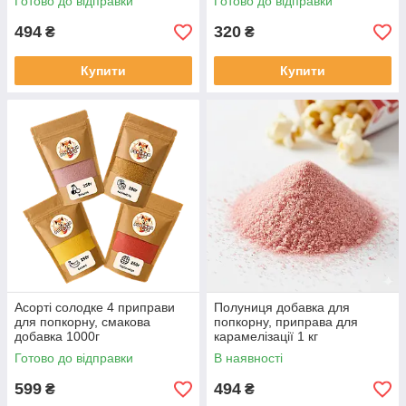
Готово до відправки
Готово до відправки
494
320
₴
₴
Купити
Купити
Асорті солодке 4 приправи
Полуниця добавка для
для попкорну, смакова
попкорну, приправа для
добавка 1000г
карамелізації 1 кг
Готово до відправки
В наявності
599
494
₴
₴