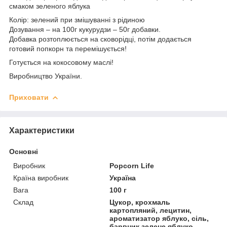
смаком зеленого яблука
Колір: зелений при змішуванні з рідиною
Дозування – на 100г кукурудзи – 50г добавки.
Добавка розтоплюється на сковорідці, потім додається
готовий попкорн та перемішується!
Готується на кокосовому маслі!
Виробництво України.
Приховати
Характеристики
Основні
Виробник
Popcorn Life
Країна виробник
Україна
Вага
100 г
Склад
Цукор, крохмаль
картопляний, лецитин,
ароматизатор яблуко, сіль,
барвник зелене яблуко