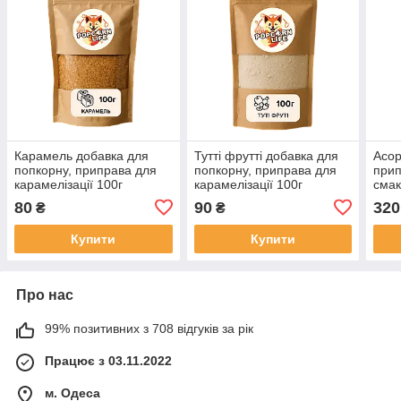
Карамель добавка для
Тутті фрутті добавка для
Асор
попкорну, приправа для
попкорну, приправа для
прип
карамелізації 100г
карамелізації 100г
смак
80
90
320
₴
₴
Купити
Купити
Про нас
99% позитивних з 708 відгуків за рік
Працює з 03.11.2022
м. Одеса