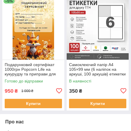
–5%
Подарунковий сертифікат
Самоклеючий папір A4
1000грн Popcorn Life на
105×99 мм (6 наліпок на
кукурудзу та приправи для
аркуші, 100 аркушів) етикетки
попкорну та снеків
для друку ТТН Нова Пошта
Готово до відправки
В наявності
Укрпошта Rozetka Meest
950
350
₴
₴
1 000 ₴
Купити
Купити
Про нас