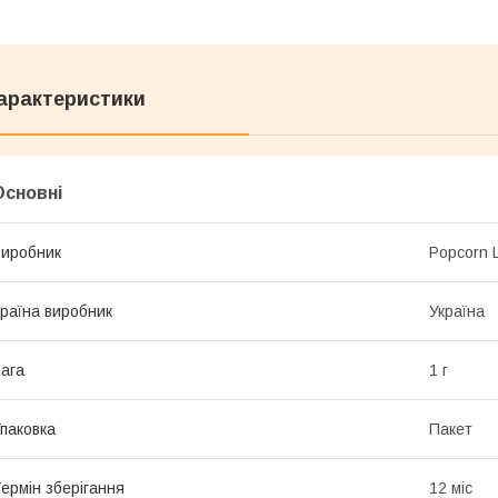
арактеристики
Основні
иробник
Popcorn L
раїна виробник
Україна
ага
1 г
паковка
Пакет
ермін зберігання
12 міс