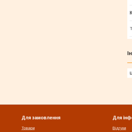
Т
І
Ц
Для замовлення
Для інф
Товари
Відгуки