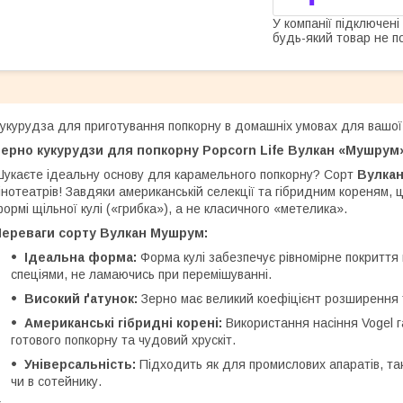
У компанії підключені
будь-який товар не п
укурудза для приготування попкорну в домашніх умовах для вашо
ерно кукурудзи для попкорну Popcorn Life Вулкан «Мушрум»
укаєте ідеальну основу для карамельного попкорну? Сорт
Вулкан
інотеатрів! Завдяки американській селекції та гібридним кореням, 
ормі щільної кулі («грибка»), а не класичного «метелика».
Переваги сорту Вулкан Мушрум:
Ідеальна форма:
Форма кулі забезпечує рівномірне покритт
спеціями, не ламаючись при перемішуванні.
Високий ґатунок:
Зерно має великий коефіцієнт розширення т
Американські гібридні корені:
Використання насіння Vogel га
готового попкорну та чудовий хрускіт.
Універсальність:
Підходить як для промислових апаратів, та
чи в сотейнику.