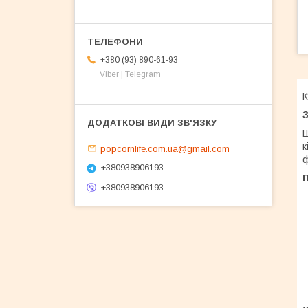
+380 (93) 890-61-93
Viber | Telegram
К
З
Ш
к
popcornlife.com.ua@gmail.com
ф
+380938906193
+380938906193