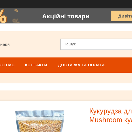
неків
РО НАС
КОНТАКТИ
ДОСТАВКА ТА ОПЛАТА
Кукурудза дл
Mushroom ку