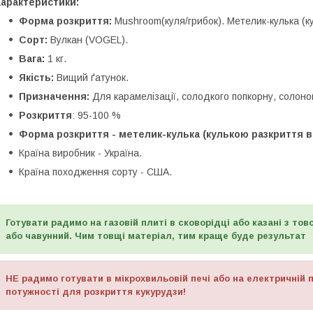
Характеристики:
Форма розкриття:
Mushroom(куля/грибок). Метелик-кулька (к
Сорт:
Вулкан (VOGEL).
Вага:
1 кг.
Якість:
Вищий ґатунок.
Призначення:
Для карамелізації, солодкого попкорну, солоног
Розкриття
: 95-100 %
Форма розкриття - метелик-кулька (кулькою разкриття в
Країна виробник - Україна.
Країна походження сорту - США.
Готувати радимо на газовій плиті в сковорідці або казані з то
або чавунний. Чим товщі матеріал, тим краще буде результат
НЕ радимо готувати в мікрохвильовій печі або на електричній 
потужності для розкриття кукурудзи!