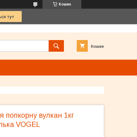
Кошик
Кошик
я попкорну вулкан 1кг
лька VOGEL