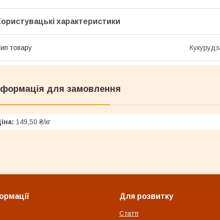
Користувацькі характеристики
ип товару
Кукурудз
нформація для замовлення
іна:
149,50 ₴/кг
ормації
Для розвитку
Статті