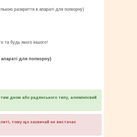
улькою разкриття в апараті для попкорну)
о та будь якого іншого!
 апараті для попкорну)
встим дном або радянського типу, алюмінієвий
плиті, тому що зазвичай не вистачає