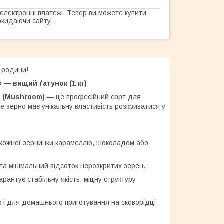
 електронні платежі. Тепер ви можете купити
окидаючи сайту.
ї родини!
 — вищий ґатунок (1 кг)
 (Mushroom)
— це професійний сорт для
це зерно має унікальну властивість розкриватися у
я кожної зернинки карамеллю, шоколадом або
а мінімальний відсоток нерозкритих зерен.
рантує стабільну якість, міцну структуру
к і для домашнього приготування на сковорідці