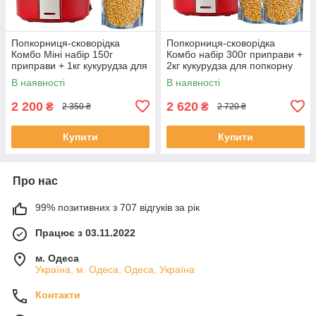
Попкорниця-сковорідка
Попкорниця-сковорідка
Комбо Міні набір 150г
Комбо набір 300г приправи +
приправи + 1кг кукурудза для
2кг кукурудза для попкорну
попкорну
В наявності
В наявності
2 200
2 620
₴
₴
2 350 ₴
2 720 ₴
Купити
Купити
Про нас
99% позитивних з 707 відгуків за рік
Працює з 03.11.2022
м. Одеса
Україна, м. Одеса, Одеса, Україна
Контакти