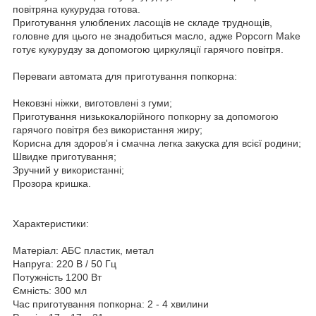
повітряна кукурудза готова.
Приготування улюблених ласощів не складе труднощів,
головне для цього не знадобиться масло, адже Popcorn Make
готує кукурудзу за допомогою циркуляції гарячого повітря.
Переваги автомата для приготування попкорна:
Нековзні ніжки, виготовлені з гуми;
Приготування низькокалорійного попкорну за допомогою
гарячого повітря без використання жиру;
Корисна для здоров'я і смачна легка закуска для всієї родини;
Швидке приготування;
Зручний у використанні;
Прозора кришка.
Характеристики:
Матеріал: АБС пластик, метал
Напруга: 220 В / 50 Гц
Потужність 1200 Вт
Ємність: 300 мл
Час приготування попкорна: 2 - 4 хвилини