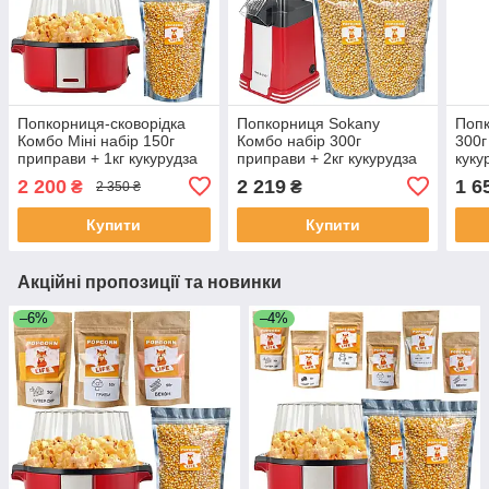
Попкорниця-сковорідка
Попкорниця Sokany
Попк
Комбо Міні набір 150г
Комбо набір 300г
300г
приправи + 1кг кукурудза
приправи + 2кг кукурудза
куку
для попкорну
для попкорну
2 200
2 219
1 6
₴
₴
2 350 ₴
Купити
Купити
Акційні пропозиції та новинки
–6%
–4%