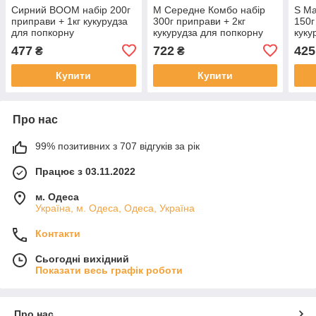
Сирний BOOM набір 200г
М Середне Комбо набір
S Ма
приправи + 1кг кукурудза
300г приправи + 2кг
150г
для попкорну
кукурудза для попкорну
куку
477
722
425
₴
₴
Купити
Купити
Про нас
99% позитивних з 707 відгуків за рік
Працює з 03.11.2022
м. Одеса
Україна, м. Одеса, Одеса, Україна
Контакти
Сьогодні вихідний
Показати весь графік роботи
Про нас