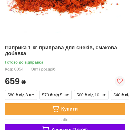
Паприка 1 кг приправа для снеків, смакова
добавка
Готово до відправки
Код: 0054
Опт і роздріб
659
₴
580 ₴
від 3 шт.
570 ₴
від 5 шт.
560 ₴
від 10 шт.
540 ₴
ві
Купити
або
Купити з