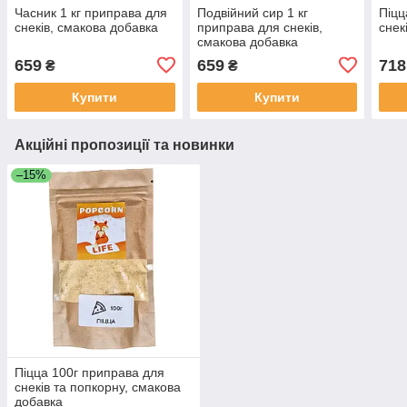
Часник 1 кг приправа для
Подвійний сир 1 кг
Піцц
снеків, смакова добавка
приправа для снеків,
снек
смакова добавка
659
659
718
₴
₴
Купити
Купити
Акційні пропозиції та новинки
–15%
Піцца 100г приправа для
снеків та попкорну, смакова
добавка