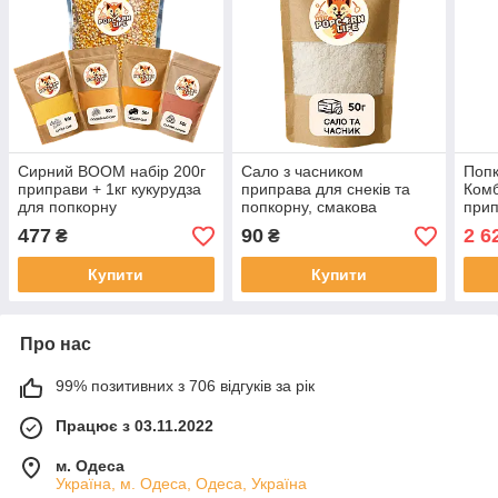
Сирний BOOM набір 200г
Сало з часником
Попк
приправи + 1кг кукурудза
приправа для снеків та
Комб
для попкорну
попкорну, смакова
прип
добавка 50г
для 
477
90
2 6
₴
₴
Купити
Купити
Про нас
99% позитивних з 706 відгуків за рік
Працює з 03.11.2022
м. Одеса
Україна, м. Одеса, Одеса, Україна