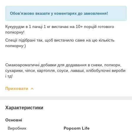
Обов'язково вказати у коментарях до замовлення!
Кукурудзи в 1 пачці 1 кг вистачає на 10+ порцій готового
попкорну!
Спеції підібрані так, щоб вистачило саме на цю кількість
попкорну:)
Смакоароматичні добавки для додавання в снеки, попкорн,
сухарики, чіпси, картопля, соуси, лаваші, хлібобулочні вироби
і тд!
Приховати
Характеристики
Основні
Виробник
Popcorn Life