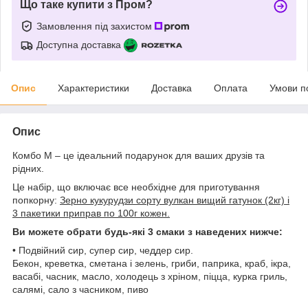
Що таке купити з Пром?
Замовлення під захистом
Доступна доставка
Опис
Характеристики
Доставка
Оплата
Умови п
Опис
Комбо M – це ідеальний подарунок для ваших друзів та
рідних.
Це набір, що включає все необхідне для приготування
попкорну:
Зерно кукурудзи сорту вулкан вищий гатунок (2кг) і
3 пакетики приправ по 100г кожен.
Ви можете обрати будь-які 3 смаки з наведених нижче:
• Подвійний сир, супер сир, чеддер сир.
Бекон, креветка, сметана і зелень, гриби, паприка, краб, ікра,
васабі, часник, масло, холодець з хріном, піцца, курка гриль,
салямі, сало з часником, пиво