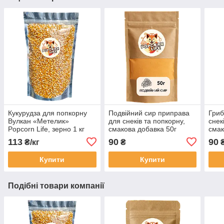
Кукурудза для попкорну
Подвійний сир приправа
Гриб
Вулкан «Метелик»
для снеків та попкорну,
снек
Popcorn Life, зерно 1 кг
смакова добавка 50г
смак
113
90
90
₴/кг
₴
Купити
Купити
Подібні товари компанії