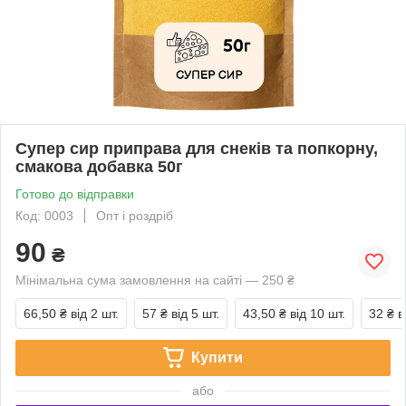
Супер сир приправа для снеків та попкорну,
смакова добавка 50г
Готово до відправки
Код: 0003
Опт і роздріб
90
₴
Мінімальна сума замовлення на сайті — 250 ₴
66,50 ₴
від 2 шт.
57 ₴
від 5 шт.
43,50 ₴
від 10 шт.
32 ₴
в
Купити
або