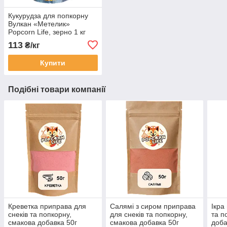
Кукурудза для попкорну
Вулкан «Метелик»
Popcorn Life, зерно 1 кг
113
₴/кг
Купити
Подібні товари компанії
Креветка приправа для
Салямі з сиром приправа
Ікра
снеків та попкорну,
для снеків та попкорну,
та п
смакова добавка 50г
смакова добавка 50г
доба