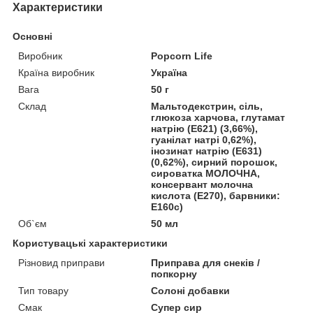
Характеристики
Основні
Виробник
Popcorn Life
Країна виробник
Україна
Вага
50 г
Склад
Мальтодекстрин, сіль,
глюкоза харчова, глутамат
натрію (Е621) (3,66%),
гуанілат натрі 0,62%),
інозинат натрію (Е631)
(0,62%), сирний порошок,
сироватка МОЛОЧНА,
консервант молочна
кислота (Е270), барвники:
Е160с)
Об`єм
50 мл
Користувацькі характеристики
Різновид приправи
Приправа для снеків /
попкорну
Тип товару
Солоні добавки
Смак
Супер сир