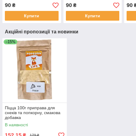
90
90
90
₴
₴
Купити
Купити
Акційні пропозиції та новинки
–15%
Піцца 100г приправа для
снеків та попкорну, смакова
добавка
В наявності
152,15
₴
179 ₴