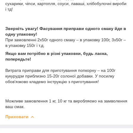
сухарики, чіпси, картопля, соуси, лаваші, хлібобулочні вироби
і тд!
Зверніть увагу! Фасування приправи одного смаку йде в
одну упаковку!
При замовленні 2х50г одного смаку – в упаковку 100г, 3х50г –
в упаковку 150г і т.д.
Якщо вам потрібно в різні упаковки, будь ласка,
попередьте!
Витрата приправи для приготування попкорну – на 100г
кукурудзи приблизно 15-20г солоної добавки. У посилку
обов'язково кладемо інструкцію з приготування!
Можливе замовлення 1 кг, 10 кг та виробляємо на замволення
ваш смак.
Приховати