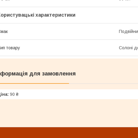
Користувацькі характеристики
Смак
Подвійни
ип товару
Солоні д
нформація для замовлення
іна:
90 ₴