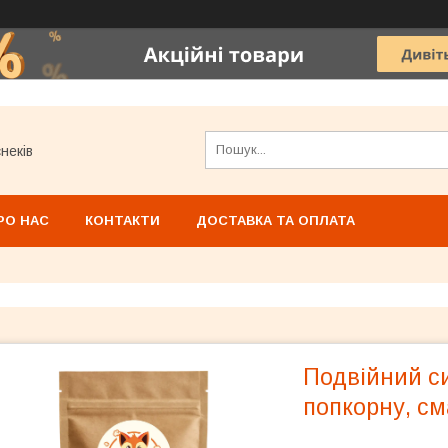
неків
РО НАС
КОНТАКТИ
ДОСТАВКА ТА ОПЛАТА
Подвійний си
попкорну, см