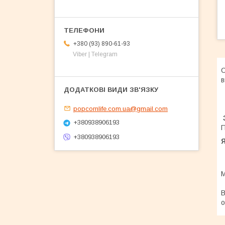
+380 (93) 890-61-93
Viber | Telegram
С
в
popcornlife.com.ua@gmail.com
+380938906193
П
+380938906193
Я
М
В
о