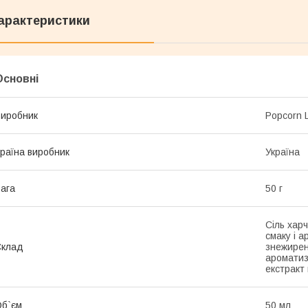
арактеристики
Основні
иробник
Popcorn L
раїна виробник
Україна
ага
50 г
Сіль хар
смаку і 
Склад
знежирен
ароматиз
екстракт 
б`єм
50 мл