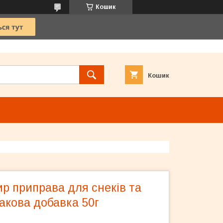
Кошик
Кошик
р приправа для снеків та
акова добавка 50г