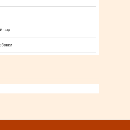
й сир
обавки