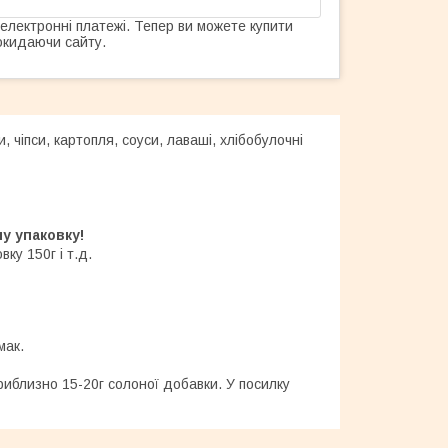
 електронні платежі. Тепер ви можете купити
окидаючи сайту.
чіпси, картопля, соуси, лаваші, хлібобулочні
у упаковку!
ку 150г і т.д.
мак.
риблизно 15-20г солоної добавки. У посилку