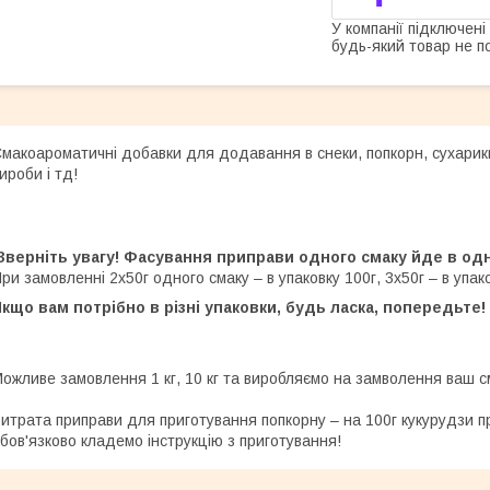
У компанії підключені
будь-який товар не п
макоароматичні добавки для додавання в снеки, попкорн, сухарики, 
ироби і тд!
Зверніть увагу! Фасування приправи одного смаку йде в одн
ри замовленні 2х50г одного смаку – в упаковку 100г, 3х50г – в упаков
кщо вам потрібно в різні упаковки, будь ласка, попередьте!
ожливе замовлення 1 кг, 10 кг та виробляємо на замволення ваш с
итрата приправи для приготування попкорну – на 100г кукурудзи п
бов'язково кладемо інструкцію з приготування!