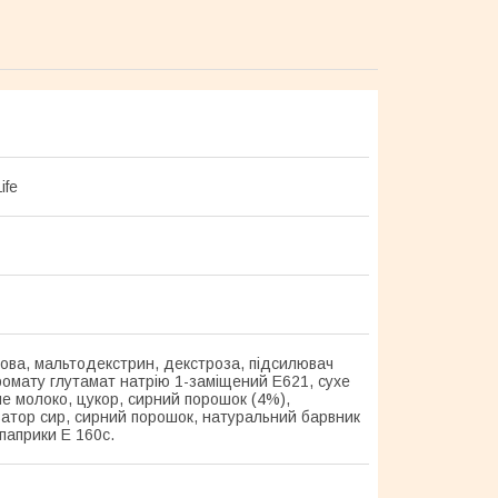
ife
чова, мальтодекстрин, декстроза, підсилювач
аромату глутамат натрію 1-заміщений Е621, сухе
е молоко, цукор, сирний порошок (4%),
атор сир, сирний порошок, натуральний барвник
паприки Е 160с.