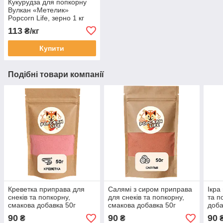
Кукурудза для попкорну
Вулкан «Метелик»
Popcorn Life, зерно 1 кг
113
₴/кг
Купити
Подібні товари компанії
Креветка приправа для
Салямі з сиром приправа
Ікра
снеків та попкорну,
для снеків та попкорну,
та п
смакова добавка 50г
смакова добавка 50г
доба
90
90
90
₴
₴