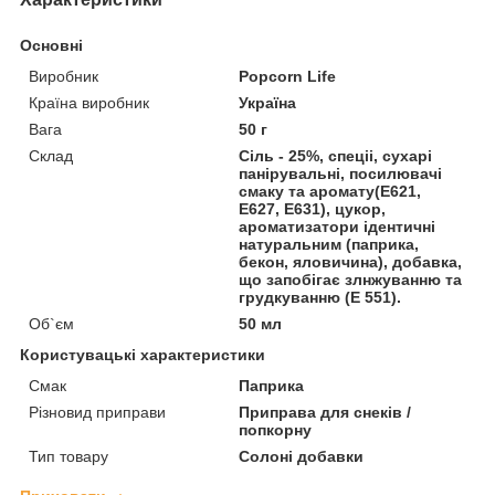
Основні
Виробник
Popcorn Life
Країна виробник
Україна
Вага
50 г
Склад
Сіль - 25%, спеціі, сухарі
панірувальні, посилювачі
смаку та аромату(Е621,
Е627, Е631), цукор,
ароматизатори ідентичні
натуральним (паприка,
бекон, яловичина), добавка,
що запобігає злнжуванню та
грудкуванню (Е 551).
Об`єм
50 мл
Користувацькі характеристики
Смак
Паприка
Різновид приправи
Приправа для снеків /
попкорну
Тип товару
Солоні добавки