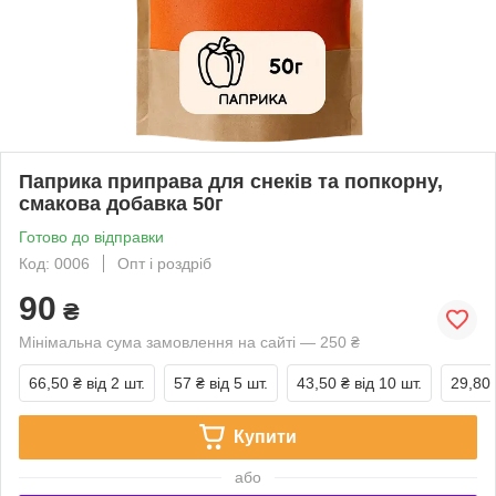
Паприка приправа для снеків та попкорну,
смакова добавка 50г
Готово до відправки
Код: 0006
Опт і роздріб
90
₴
Мінімальна сума замовлення на сайті — 250 ₴
66,50 ₴
від 2 шт.
57 ₴
від 5 шт.
43,50 ₴
від 10 шт.
29,80
Купити
або