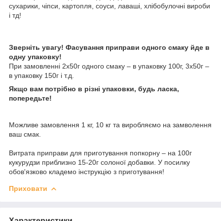
сухарики, чіпси, картопля, соуси, лаваші, хлібобулочні вироби
і тд!
Зверніть увагу! Фасування приправи одного смаку йде в
одну упаковку!
При замовленні 2х50г одного смаку – в упаковку 100г, 3х50г –
в упаковку 150г і т.д.
Якщо вам потрібно в різні упаковки, будь ласка,
попередьте!
Можливе замовлення 1 кг, 10 кг та виробляємо на замволення
ваш смак.
Витрата приправи для приготування попкорну – на 100г
кукурудзи приблизно 15-20г солоної добавки. У посилку
обов'язково кладемо інструкцію з приготування!
Приховати
Характеристики