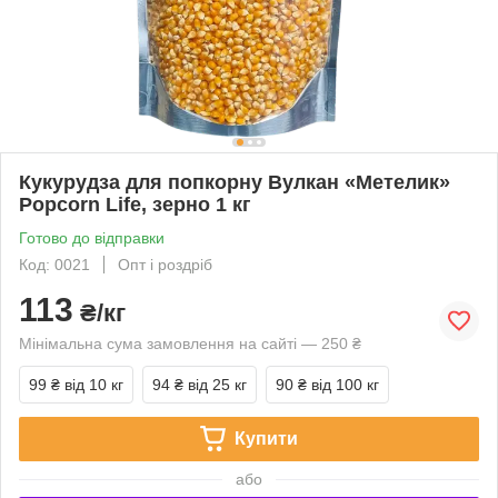
Кукурудза для попкорну Вулкан «Метелик»
Popcorn Life, зерно 1 кг
Готово до відправки
Код: 0021
Опт і роздріб
113
₴/кг
Мінімальна сума замовлення на сайті — 250 ₴
99 ₴
від 10 кг
94 ₴
від 25 кг
90 ₴
від 100 кг
Купити
або