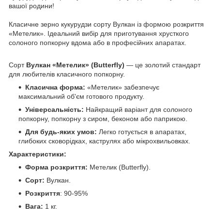
вашої родини!
Класичне зерно кукурудзи сорту Вулкан із формою розкриття
«Метелик». Ідеальний вибір для приготування хрусткого
солоного попкорну вдома або в професійних апаратах.
Сорт
Вулкан «Метелик» (Butterfly)
— це золотий стандарт
для любителів класичного попкорну.
Класична форма:
«Метелик» забезпечує
максимальний об'єм готового продукту.
Універсальність:
Найкращий варіант для солоного
попкорну, попкорну з сиром, беконом або паприкою.
Для будь-яких умов:
Легко готується в апаратах,
глибоких сковорідках, каструлях або мікрохвильовках.
Характеристики:
Форма розкриття:
Метелик (Butterfly).
Сорт:
Вулкан.
Розкриття
: 90-95%
Вага:
1 кг.