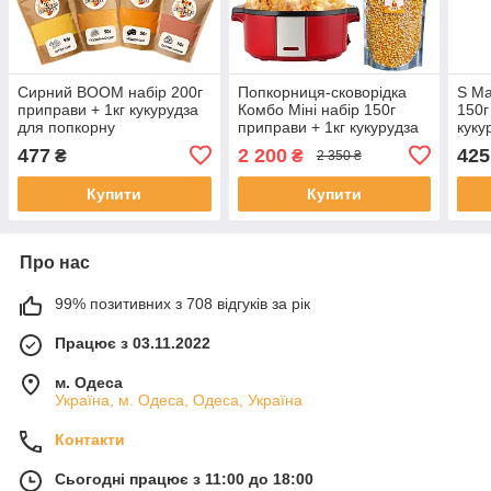
Сирний BOOM набір 200г
Попкорниця-сковорідка
S Ма
приправи + 1кг кукурудза
Комбо Міні набір 150г
150г
для попкорну
приправи + 1кг кукурудза
куку
для попкорну
477
2 200
425
₴
₴
2 350 ₴
Купити
Купити
Про нас
99% позитивних з 708 відгуків за рік
Працює з 03.11.2022
м. Одеса
Україна, м. Одеса, Одеса, Україна
Контакти
Сьогодні працює з 11:00 до 18:00