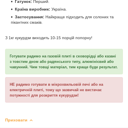
Гатунок:
Перший.
Країна виробник:
Україна.
Застосування:
Найкраще підходить для солоних та
пікантних смаків.
З 1кг кукурдзи виходить 10-15 порцій попорну!
Готувати радимо на газовій плиті в сковорідці або казані
з товстим дном або радянського типу, алюмінієвий або
чавунний. Чим товщі матеріал, тим краще буде результат.
НЕ радимо готувати в мікрохвильовій печі або на
електричній плиті, тому що зазвичай не вистачає
потужності для розкриття кукурудзи!
Приховати